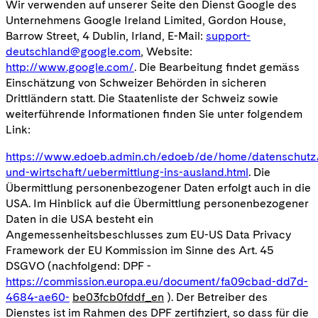
Wir verwenden auf unserer Seite den Dienst Google des
Unternehmens Google Ireland Limited, Gordon House,
Barrow Street, 4 Dublin, Irland, E-Mail:
support-
deutschland@google.com
, Website:
http://www.google.com/
. Die Bearbeitung findet gemäss
Einschätzung von Schweizer Behörden in sicheren
Drittländern statt. Die Staatenliste der Schweiz sowie
weiterführende Informationen finden Sie unter folgendem
Link:
https://www.edoeb.admin.ch/edoeb/de/home/datenschutz
und-wirtschaft/uebermittlung-ins-ausland.html
. Die
Übermittlung personenbezogener Daten erfolgt auch in die
USA. Im Hinblick auf die Übermittlung personenbezogener
Daten in die USA besteht ein
Angemessenheitsbeschlusses zum EU-US Data Privacy
Framework der EU Kommission im Sinne des Art. 45
DSGVO (nachfolgend: DPF -
https://commission.europa.eu/document/fa09cbad-dd7d-
4684-ae60-
be03fcb0fddf_en
). Der Betreiber des
Dienstes ist im Rahmen des DPF zertifiziert, so dass für die