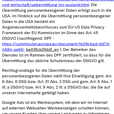
und-wirtschaft/uebermittlung-ins-ausland.html
. Die
Übermittlung personenbezogener Daten erfolgt auch in die
USA. Im Hinblick auf die Übermittlung personenbezogener
Daten in die USA besteht ein
Angemessenheitsbeschlusses zum EU-US Data Privacy
Framework der EU Kommission im Sinne des Art. 45
DSGVO (nachfolgend: DPF -
https://commission.europa.eu/document/fa09cbad-dd7d-
4684-ae60-
be03fcb0fddf_en
). Der Betreiber des
Dienstes ist im Rahmen des DPF zertifiziert, so dass für die
Übermittlung das übliche Schutzniveau der DSGVO gilt.
Rechtsgrundlage für die Übermittlung der
personenbezogenen Daten stellt Ihre Einwilligung gem. Art.
6 Abs. 6 DSG bzw. Art. 31 Abs. 2 DSG und gem. Art. 6 Abs. 1
lit. a DSGVO bzw. Art. 9 Abs. 2 lit. a DSGVO dar, die Sie auf
unserer Internetseite getätigt haben.
Google Ads ist ein Werbesystem, mit dem wir im Internet
auf externen Webseiten Werbeanzeigen schalten können,
um unsere Kunden über unsere Leistungen zu informieren.